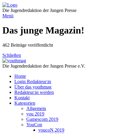
Direkt
zum
Die Jugendredaktion der Jungen Presse
Inhalt
Menü
Das
junge Magazin
!
462 Beiträge veröffentlicht
Schließen
Die Jugendredaktion der Jungen Presse e.V.
Home
Login Redakteur:in
Über das youthmag
Redakteur:in werden
Kontakt
Kategorien
Allgemein
you 2019
Gamescom 2019
YouCon
youcoN 2019