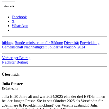
Teilen mit:
Facebook
X
WhatsApp
bildung
Bundesministerium für Bildung
Diversität
Entwicklung
Gemeinschaft
Nachhaltigkeit
Solidarität
youcoN 2024
Beitragsnavigation
Vorheriger Beitrag
Nächster Beitrag
Über mich
Julia Finster
Redakteurin
Julia ist 20 Jahre alt und war 2024/2025 eine der drei BFDler:innen
bei der Jungen Presse. Sie ist seit Oktober 2025 als Vorständin für
„Seminare & Projektentwicklung“ des Vereins zuständig. Julia