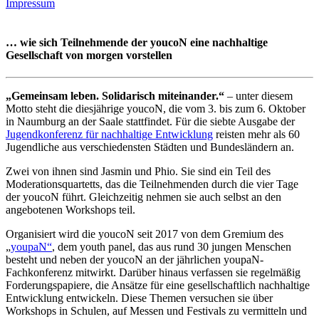
Impressum
… wie sich Teilnehmende der youcoN eine nachhaltige
Gesellschaft von morgen vorstellen
„Gemeinsam leben. Solidarisch miteinander.“
– unter diesem
Motto steht die diesjährige youcoN, die vom 3. bis zum 6. Oktober
in Naumburg an der Saale stattfindet. Für die siebte
Ausgabe der
Jugendkonferenz für nachhaltige Entwicklung
reisten
mehr als 60
Jugendliche aus
verschiedensten Städten und Bundesländern an.
Zwei von ihnen sind Jasmin und Phio. Sie sind ein Teil des
Moderationsquartetts, das die Teilnehmenden durch die vier Tage
der youcoN führt. Gleichzeitig nehmen sie auch selbst an den
angebotenen Workshops teil.
Organisiert wird die youcoN seit 2017 von dem Gremium des
„
youpaN“
, dem youth panel, das aus rund 30 jungen Menschen
besteht und neben der youcoN an der jährlichen youpaN-
Fachkonferenz mitwirkt. Darüber hinaus verfassen sie regelmäßig
Forderungspapiere, die Ansätze für eine gesellschaftlich nachhaltige
Entwicklung entwickeln. Diese Themen versuchen sie über
Workshops in Schulen, auf Messen und Festivals zu vermitteln und