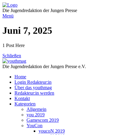
Direkt
zum
Die Jugendredaktion der Jungen Presse
Inhalt
Menü
Juni 7, 2025
1 Post Here
Schließen
Die Jugendredaktion der Jungen Presse e.V.
Home
Login Redakteur:in
Über das youthmag
Redakteur:in werden
Kontakt
Kategorien
Allgemein
you 2019
Gamescom 2019
YouCon
youcoN 2019