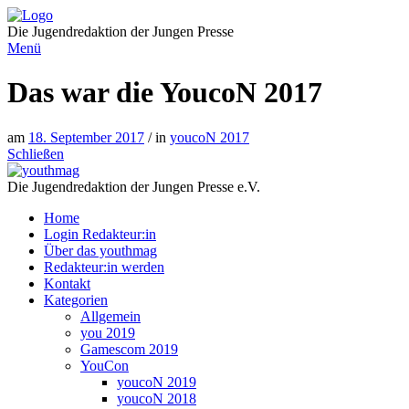
Direkt
zum
Die Jugendredaktion der Jungen Presse
Inhalt
Menü
Das war die YoucoN 2017
am
18. September 2017
/ in
youcoN 2017
Schließen
Die Jugendredaktion der Jungen Presse e.V.
Home
Login Redakteur:in
Über das youthmag
Redakteur:in werden
Kontakt
Kategorien
Allgemein
you 2019
Gamescom 2019
YouCon
youcoN 2019
youcoN 2018