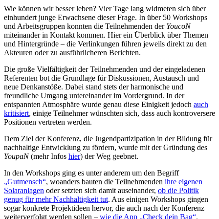
Wie können wir besser leben? Vier Tage lang widmeten sich über
einhundert junge Erwachsene dieser Frage. In über 50 Workshops
und Arbeitsgruppen konnten die Teilnehmenden der
YoucoN
miteinander in Kontakt kommen. Hier ein Überblick über Themen
und Hintergründe – die Verlinkungen führen jeweils direkt zu den
Akteuren oder zu ausführlicheren Berichten.
Die große Vielfältigkeit der Teilnehmenden und der eingeladenen
Referenten bot die Grundlage für Diskussionen, Austausch und
neue Denkanstöße. Dabei stand stets der harmonische und
freundliche Umgang untereinander im Vordergrund. In der
entspannten Atmosphäre wurde genau diese Einigkeit jedoch
auch
kritisiert
, einige Teilnehmer wünschten sich, dass auch kontroversere
Positionen vertreten werden.
Dem Ziel der Konferenz, die Jugendpartizipation in der Bildung für
nachhaltige Entwicklung zu fördern, wurde mit der Gründung des
YoupaN
(mehr Infos
hier
) der Weg geebnet.
In den Workshops ging es unter anderem um den Begriff
„Gutmensch“
, woanders bauten die Teilnehmenden
ihre eigenen
Solaranlagen
oder setzten sich damit auseinander,
ob die Politik
genug für mehr Nachhaltigkeit tut
. Aus einigen Workshops gingen
sogar konkrete Projektideen hervor, die auch nach der Konferenz
weiterverfolgt werden sollen –
wie die App „Check dein Bag“
.