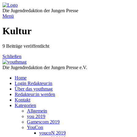
Direkt
zum
Die Jugendredaktion der Jungen Presse
Inhalt
Menü
Kultur
9 Beiträge veröffentlicht
Schließen
Die Jugendredaktion der Jungen Presse e.V.
Home
Login Redakteur:in
Über das youthmag
Redakteur:in werden
Kontakt
Kategorien
Allgemein
you 2019
Gamescom 2019
YouCon
youcoN 2019