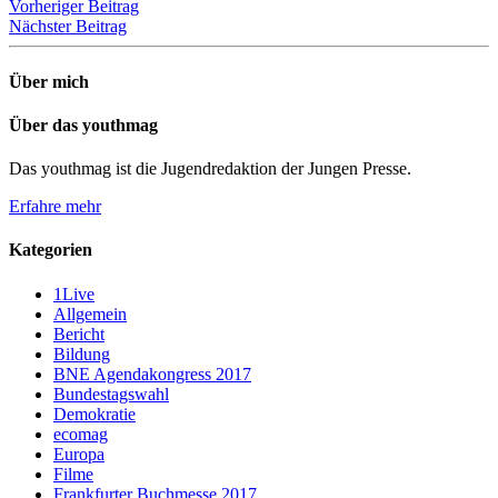
Beitragsnavigation
Vorheriger Beitrag
Nächster Beitrag
Über mich
Über das youthmag
Das youthmag ist die Jugendredaktion der Jungen Presse.
Erfahre mehr
Kategorien
1Live
Allgemein
Bericht
Bildung
BNE Agendakongress 2017
Bundestagswahl
Demokratie
ecomag
Europa
Filme
Frankfurter Buchmesse 2017