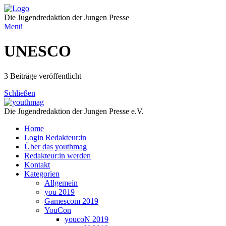
Direkt
zum
Die Jugendredaktion der Jungen Presse
Inhalt
Menü
UNESCO
3 Beiträge veröffentlicht
Schließen
Die Jugendredaktion der Jungen Presse e.V.
Home
Login Redakteur:in
Über das youthmag
Redakteur:in werden
Kontakt
Kategorien
Allgemein
you 2019
Gamescom 2019
YouCon
youcoN 2019