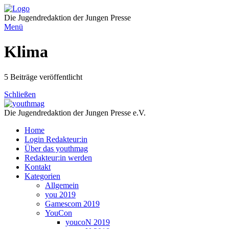
Direkt
zum
Die Jugendredaktion der Jungen Presse
Inhalt
Menü
Klima
5 Beiträge veröffentlicht
Schließen
Die Jugendredaktion der Jungen Presse e.V.
Home
Login Redakteur:in
Über das youthmag
Redakteur:in werden
Kontakt
Kategorien
Allgemein
you 2019
Gamescom 2019
YouCon
youcoN 2019