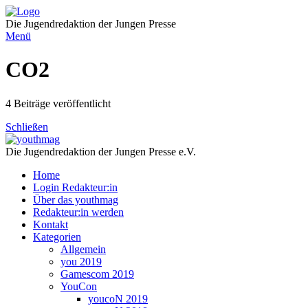
Direkt
zum
Die Jugendredaktion der Jungen Presse
Inhalt
Menü
CO2
4 Beiträge veröffentlicht
Schließen
Die Jugendredaktion der Jungen Presse e.V.
Home
Login Redakteur:in
Über das youthmag
Redakteur:in werden
Kontakt
Kategorien
Allgemein
you 2019
Gamescom 2019
YouCon
youcoN 2019