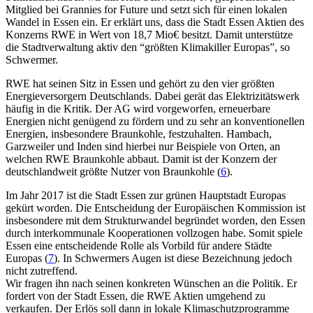
Mitglied bei Grannies for Future und setzt sich für einen lokalen
Wandel in Essen ein. Er erklärt uns, dass die Stadt Essen Aktien des
Konzerns RWE in Wert von 18,7 Mio€ besitzt. Damit unterstütze
die Stadtverwaltung aktiv den “größten Klimakiller Europas”, so
Schwermer.
RWE hat seinen Sitz in Essen und gehört zu den vier größten
Energieversorgern Deutschlands. Dabei gerät das Elektrizitätswerk
häufig in die Kritik. Der AG wird vorgeworfen, erneuerbare
Energien nicht genügend zu fördern und zu sehr an konventionellen
Energien, insbesondere Braunkohle, festzuhalten. Hambach,
Garzweiler und Inden sind hierbei nur Beispiele von Orten, an
welchen RWE Braunkohle abbaut. Damit ist der Konzern der
deutschlandweit größte Nutzer von Braunkohle (
6
)
.
Im Jahr 2017 ist die Stadt Essen zur grünen Hauptstadt Europas
gekürt worden. Die Entscheidung der Europäischen Kommission ist
insbesondere mit dem Strukturwandel begründet worden, den Essen
durch interkommunale Kooperationen vollzogen habe. Somit spiele
Essen eine entscheidende Rolle als Vorbild für andere Städte
Europas (
7
)
. In Schwermers Augen ist diese Bezeichnung jedoch
nicht zutreffend.
Wir fragen ihn nach seinen konkreten Wünschen an die Politik. Er
fordert von der Stadt Essen, die RWE Aktien umgehend zu
verkaufen. Der Erlös soll dann in lokale Klimaschutzprogramme