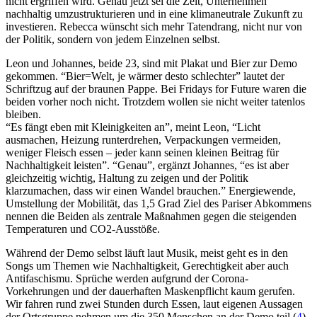
nicht ergriffen wird. Genau jetzt sei die Zeit, Unternehmen
nachhaltig umzustrukturieren und in eine klimaneutrale Zukunft zu
investieren. Rebecca wünscht sich mehr Tatendrang, nicht nur von
der Politik, sondern von jedem Einzelnen selbst.
Leon und Johannes, beide 23, sind mit Plakat und Bier zur Demo
gekommen. “Bier=Welt, je wärmer desto schlechter” lautet der
Schriftzug auf der braunen Pappe.
Bei Fridays for Future waren die
beiden vorher noch nicht. Trotzdem wollen sie nicht weiter tatenlos
bleiben.
“Es fängt eben mit Kleinigkeiten an”, meint Leon, “Licht
ausmachen, Heizung runterdrehen, Verpackungen vermeiden,
weniger Fleisch essen – jeder kann seinen kleinen Beitrag für
Nachhaltigkeit leisten”. “Genau”, ergänzt Johannes, “es ist aber
gleichzeitig wichtig, Haltung zu zeigen und der Politik
klarzumachen, dass wir einen Wandel brauchen.” Energiewende,
Umstellung der Mobilität, das 1,5 Grad Ziel des Pariser Abkommens
nennen die Beiden als zentrale Maßnahmen gegen die steigenden
Temperaturen und CO2-Ausstöße.
Während der Demo selbst läuft laut Musik, meist geht es in den
Songs um Themen wie Nachhaltigkeit, Gerechtigkeit aber auch
Antifaschismu. Sprüche werden aufgrund der Corona-
Vorkehrungen und der dauerhaften Maskenpflicht kaum gerufen.
Wir fahren rund zwei Stunden durch Essen, laut eigenen Aussagen
der Ortsgruppe nehmen um die 350 Menschen an der Demo teil (
4
)
.