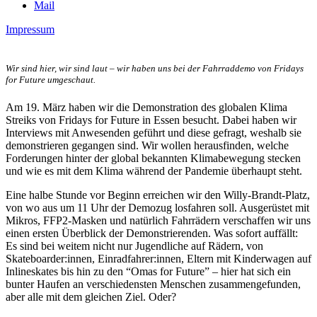
Mail
Impressum
Wir sind hier, wir sind laut – wir haben uns bei der Fahrraddemo von Fridays
for Future umgeschaut.
Am 19. März haben wir die Demonstration des globalen Klima
Streiks von Fridays for Future
in Essen besucht. Dabei haben wir
Interviews mit Anwesenden geführt und diese gefragt, weshalb sie
demonstrieren gegangen sind. Wir wollen herausfinden, welche
Forderungen hinter der global bekannten Klimabewegung stecken
und wie es mit dem Klima während der Pandemie überhaupt steht.
Eine halbe Stunde vor Beginn erreichen wir den Willy-Brandt-Platz,
von wo aus um 11 Uhr der Demozug losfahren soll. Ausgerüstet mit
Mikros, FFP2-Masken und natürlich Fahrrädern verschaffen wir uns
einen ersten Überblick der Demonstrierenden. Was sofort auffällt:
Es sind bei weitem nicht nur Jugendliche auf Rädern, von
Skateboarder:innen, Einradfahrer:innen, Eltern mit Kinderwagen auf
Inlineskates bis hin zu den “Omas for Future” – hier hat sich ein
bunter Haufen an verschiedensten Menschen zusammengefunden,
aber alle mit dem gleichen Ziel. Oder?