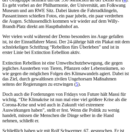
Es geht vorbei an der Philharmonie, der Universität, am Folkwang
Museum und am RWE Sitz. Dabei läuten die Fahrradklingeln,
Passant:innen schießen Fotos, ein paar jubeln, ein paar verdrehen
die Augen. Schlussendlich kommen wir wieder auf dem Willy-
Brandt-Platz direkt am Hauptbahnhof an.
Wer vielen wohl während der Demo besonders ins Auge gefallen
ist, ist der Einradfahrer Massi. Der 24-jährige hält ein Plakat mit dem
schnörkeligen Schriftzug “Rebellion fürs Überleben” und ist in
erster Linie bei Extinction Eebellion aktiv.
Extinction Rebellion ist eine Umweltschutzbewegung, die gegen
jegliches Aussterben von Tieren, Pflanzen oder Lebensräumen, so
wie gegen die möglichen Folgen des Klimawandels agiert. Dabei ist
das Ziel, durch gewaltlosen zivilen Ungehorsam Maßnahmen
seitens der Regierungen zu erzwingen (
5
)
.
Doch auch die Forderungen von Fridays von Future hält Massi für
wichtig. “Die Klimakrise ist nun mal eine viel größere Krise als die
Corona-Krise und wird auch in Zukunft viel extremere
Auswirkungen haben”, stellt er fest. Wenn die Politik zu wenig
handelt, müssen die Menschen die Dinge selber in die Hand
nehmen, schließt er.
Schließlich haben wir mit Rolf Schwermer, 67, gesprochen. Er ist