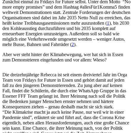
Zunächst einmal zu Fridays for Future selbst. Unter dem Motto “No
more empty promises” und dem Hashtag #allesFür1Komma5 finden
weltweit Demonstrationen statt. Zentrale Forderungen der deutschen
Organisationen sind dabei im Jahr 2035 Netto Null zu erreichen, das
heißt keine Treibhausgasemissionen mehr auszustoßen (
1
)
, bis 2030
den Kohleausstieg durchzuführen und bis 2035 komplett auf
erneuerbare Energien umzusteigen
. Außerdem soll so bald wie
möglich eine Verkehrswende umgesetzt werden – weniger Autos,
mehr Busse, Bahnen und Fahrräder (
2
).
Aber wer steht hinter der Klimabewegung, wer hat sich in Essen
zum Demonstrieren eingefunden und vor allem: Wieso?
Die dreizehnjährige Rebecca ist seit einem dreiviertel Jahr im Orga
Team von Fridays for Future in Essen und gehört damit auf jeden
fall zu den jüngeren Demonstrierenden. Zu jung aber auf keinen
Fall, findet die Schülerin, die durch eine WhatsApp Gruppe in das
Essener FFF Team gelangt ist. Ihrer Meinung nach soll die Politik
die Bedenken junger Menschen ernster nehmen und härtere
Konsequenzen ziehen – genau deshalb macht sie sich stark.
“Die Klimakrise macht ja auch keine Pause, nur weil wir in einer
Pandemie sind”, erläutert sie und führt auf, dass die Corona Krise
eigentlich, neben allen Herausforderungen, auch eine große Chance
sein kann. Eine Chance, die ihrer Meinung nach, von der Politik