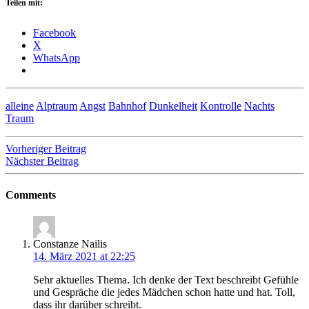
Teilen mit:
Facebook
X
WhatsApp
alleine
Alptraum
Angst
Bahnhof
Dunkelheit
Kontrolle
Nachts
Traum
Beitragsnavigation
Vorheriger Beitrag
Nächster Beitrag
Comments
Constanze Nailis
14. März 2021 at 22:25
Sehr aktuelles Thema. Ich denke der Text beschreibt Gefühle
und Gespräche die jedes Mädchen schon hatte und hat. Toll,
dass ihr darüber schreibt.