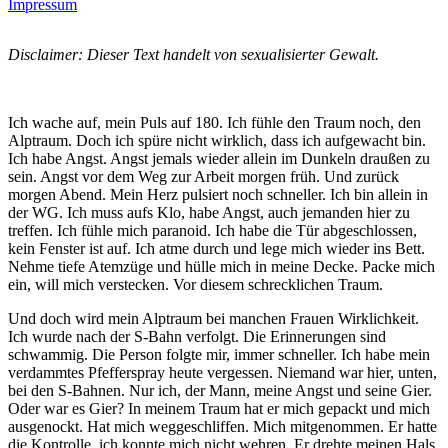
Impressum
Disclaimer: Dieser Text handelt von sexualisierter Gewalt.
Ich wache auf, mein Puls auf 180. Ich fühle den Traum noch, den
Alptraum. Doch ich spüre nicht wirklich, dass ich aufgewacht bin.
Ich habe Angst. Angst jemals wieder allein im Dunkeln draußen zu
sein. Angst vor dem Weg zur Arbeit morgen früh. Und zurück
morgen Abend. Mein Herz pulsiert noch schneller. Ich bin allein in
der WG. Ich muss aufs Klo, habe Angst, auch jemanden hier zu
treffen. Ich fühle mich paranoid. Ich habe die Tür abgeschlossen,
kein Fenster ist auf. Ich atme durch und lege mich wieder ins Bett.
Nehme tiefe Atemzüge und hülle mich in meine Decke. Packe mich
ein, will mich verstecken. Vor diesem schrecklichen Traum.
Und doch wird mein Alptraum bei manchen Frauen Wirklichkeit.
Ich wurde nach der S-Bahn verfolgt. Die Erinnerungen sind
schwammig. Die Person folgte mir, immer schneller. Ich habe mein
verdammtes Pfefferspray heute vergessen. Niemand war hier, unten,
bei den S-Bahnen. Nur ich, der Mann, meine Angst und seine Gier.
Oder war es Gier? In meinem Traum hat er mich gepackt und mich
ausgenockt. Hat mich weggeschliffen. Mich mitgenommen. Er hatte
die Kontrolle, ich konnte mich nicht wehren. Er drehte meinen Hals,