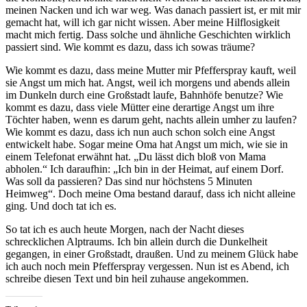
meinen Nacken und ich war weg. Was danach passiert ist, er mit mir
gemacht hat, will ich gar nicht wissen. Aber meine Hilflosigkeit
macht mich fertig. Dass solche und ähnliche Geschichten wirklich
passiert sind. Wie kommt es dazu, dass ich sowas träume?
Wie kommt es dazu, dass meine Mutter mir Pfefferspray kauft, weil
sie Angst um mich hat. Angst, weil ich morgens und abends allein
im Dunkeln durch eine Großstadt laufe, Bahnhöfe benutze? Wie
kommt es dazu, dass viele Mütter eine derartige Angst um ihre
Töchter haben, wenn es darum geht, nachts allein umher zu laufen?
Wie kommt es dazu, dass ich nun auch schon solch eine Angst
entwickelt habe. Sogar meine Oma hat Angst um mich, wie sie in
einem Telefonat erwähnt hat. „Du lässt dich bloß von Mama
abholen.“ Ich daraufhin: „Ich bin in der Heimat, auf einem Dorf.
Was soll da passieren? Das sind nur höchstens 5 Minuten
Heimweg“. Doch meine Oma bestand darauf, dass ich nicht alleine
ging. Und doch tat ich es.
So tat ich es auch heute Morgen, nach der Nacht dieses
schrecklichen Alptraums. Ich bin allein durch die Dunkelheit
gegangen, in einer Großstadt, draußen. Und zu meinem Glück habe
ich auch noch mein Pfefferspray vergessen. Nun ist es Abend, ich
schreibe diesen Text und bin heil zuhause angekommen.