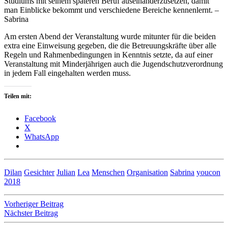
Studiums mit seinem späteren Beruf auseinanderzusetzen, damit
man Einblicke bekommt und verschiedene Bereiche kennenlernt. –
Sabrina
Am ersten Abend der Veranstaltung wurde mitunter für die beiden
extra eine Einweisung gegeben, die die Betreuungskräfte über alle
Regeln und Rahmenbedingungen in Kenntnis setzte, da auf einer
Veranstaltung mit Minderjährigen auch die Jugendschutzverordnung
in jedem Fall eingehalten werden muss.
Teilen mit:
Facebook
X
WhatsApp
Dilan
Gesichter
Julian
Lea
Menschen
Organisation
Sabrina
youcon
2018
Beitragsnavigation
Vorheriger Beitrag
Nächster Beitrag