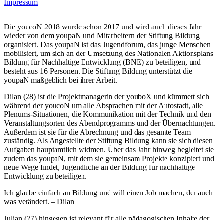
Impressum
Die youcoN 2018 wurde schon 2017 und wird auch dieses Jahr
wieder von dem youpaN und Mitarbeitern der Stiftung Bildung
organisiert. Das youpaN ist das Jugendforum, das junge Menschen
mobilisiert, um sich an der Umsetzung des Nationalen Aktionsplans
Bildung für Nachhaltige Entwicklung (BNE) zu beteiligen, und
besteht aus 16 Personen. Die Stiftung Bildung unterstützt die
youpaN maßgeblich bei ihrer Arbeit.
Dilan (28) ist die Projektmanagerin der youboX und kümmert sich
während der youcoN um alle Absprachen mit der Autostadt, alle
Plenums-Situationen, die Kommunikation mit der Technik und den
Veranstaltungsorten des Abendprogramms und der Übernachtungen.
Außerdem ist sie für die Abrechnung und das gesamte Team
zuständig. Als Angestellte der Stiftung Bildung kann sie sich diesen
Aufgaben hauptamtlich widmen. Über das Jahr hinweg begleitet sie
zudem das youpaN, mit dem sie gemeinsam Projekte konzipiert und
neue Wege findet, Jugendliche an der Bildung für nachhaltige
Entwicklung zu beteiligen.
Ich glaube einfach an Bildung und will einen Job machen, der auch
was verändert. – Dilan
Julian (27) hingegen ist relevant für alle pädagogischen Inhalte der