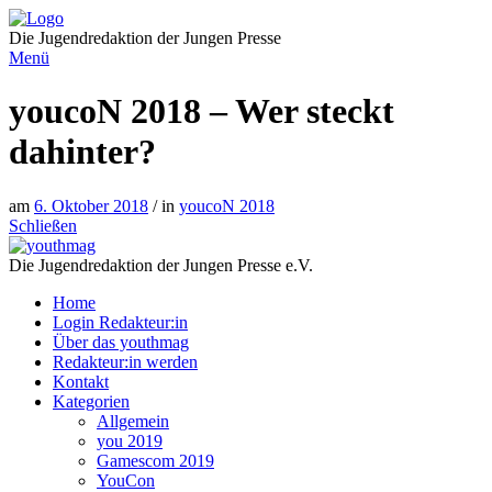
Direkt
zum
Die Jugendredaktion der Jungen Presse
Inhalt
Menü
youcoN 2018 – Wer steckt
dahinter?
am
6. Oktober 2018
/ in
youcoN 2018
Schließen
Die Jugendredaktion der Jungen Presse e.V.
Home
Login Redakteur:in
Über das youthmag
Redakteur:in werden
Kontakt
Kategorien
Allgemein
you 2019
Gamescom 2019
YouCon