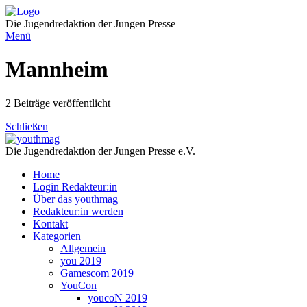
Direkt
zum
Die Jugendredaktion der Jungen Presse
Inhalt
Menü
Mannheim
2 Beiträge veröffentlicht
Schließen
Die Jugendredaktion der Jungen Presse e.V.
Home
Login Redakteur:in
Über das youthmag
Redakteur:in werden
Kontakt
Kategorien
Allgemein
you 2019
Gamescom 2019
YouCon
youcoN 2019