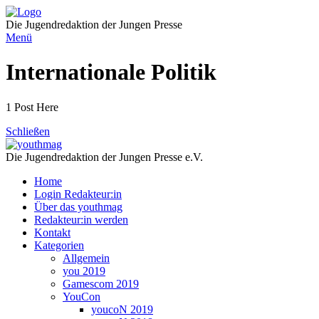
Direkt
zum
Die Jugendredaktion der Jungen Presse
Inhalt
Menü
Internationale Politik
1 Post Here
Schließen
Die Jugendredaktion der Jungen Presse e.V.
Home
Login Redakteur:in
Über das youthmag
Redakteur:in werden
Kontakt
Kategorien
Allgemein
you 2019
Gamescom 2019
YouCon
youcoN 2019