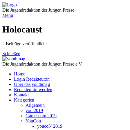
Direkt
zum
Die Jugendredaktion der Jungen Presse
Inhalt
Menü
Holocaust
2 Beiträge veröffentlicht
Schließen
Die Jugendredaktion der Jungen Presse e.V.
Home
Login Redakteur:in
Über das youthmag
Redakteur:in werden
Kontakt
Kategorien
Allgemein
you 2019
Gamescom 2019
YouCon
youcoN 2019