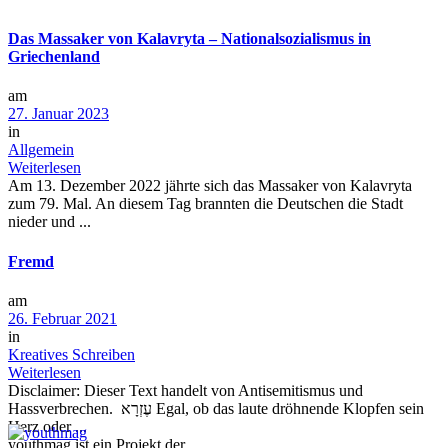
Das Massaker von Kalavryta – Nationalsozialismus in
Griechenland
am
27. Januar 2023
in
Allgemein
Weiterlesen
Am 13. Dezember 2022 jährte sich das Massaker von Kalavryta
zum 79. Mal. An diesem Tag brannten die Deutschen die Stadt
nieder und ...
Fremd
am
26. Februar 2021
in
Kreatives Schreiben
Weiterlesen
Disclaimer: Dieser Text handelt von Antisemitismus und
Hassverbrechen. עֶזְרָא Egal, ob das laute dröhnende Klopfen sein
Herz oder ...
youthmag ist ein Projekt der