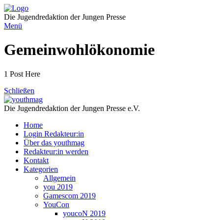
Direkt
zum
Die Jugendredaktion der Jungen Presse
Inhalt
Menü
Gemeinwohlökonomie
1 Post Here
Schließen
Die Jugendredaktion der Jungen Presse e.V.
Home
Login Redakteur:in
Über das youthmag
Redakteur:in werden
Kontakt
Kategorien
Allgemein
you 2019
Gamescom 2019
YouCon
youcoN 2019