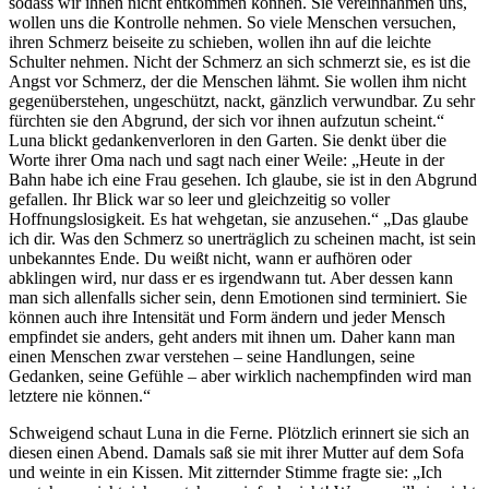
sodass wir ihnen nicht entkommen können. Sie vereinnahmen uns,
wollen uns die Kontrolle nehmen. So viele Menschen versuchen,
ihren Schmerz beiseite zu schieben, wollen ihn auf die leichte
Schulter nehmen. Nicht der Schmerz an sich schmerzt sie, es ist die
Angst vor Schmerz, der die Menschen lähmt. Sie wollen ihm nicht
gegenüberstehen, ungeschützt, nackt, gänzlich verwundbar. Zu sehr
fürchten sie den Abgrund, der sich vor ihnen aufzutun scheint.“
Luna blickt gedankenverloren in den Garten. Sie denkt über die
Worte ihrer Oma nach und sagt nach einer Weile: „Heute in der
Bahn habe ich eine Frau gesehen. Ich glaube, sie ist in den Abgrund
gefallen. Ihr Blick war so leer und gleichzeitig so voller
Hoffnungslosigkeit. Es hat wehgetan, sie anzusehen.“ „Das glaube
ich dir. Was den Schmerz so unerträglich zu scheinen macht, ist sein
unbekanntes Ende. Du weißt nicht, wann er aufhören oder
abklingen wird, nur dass er es irgendwann tut. Aber dessen kann
man sich allenfalls sicher sein, denn Emotionen sind terminiert. Sie
können auch ihre Intensität und Form ändern und jeder Mensch
empfindet sie anders, geht anders mit ihnen um. Daher kann man
einen Menschen zwar verstehen – seine Handlungen, seine
Gedanken, seine Gefühle – aber wirklich nachempfinden wird man
letztere nie können.“
Schweigend schaut Luna in die Ferne. Plötzlich erinnert sie sich an
diesen einen Abend. Damals saß sie mit ihrer Mutter auf dem Sofa
und weinte in ein Kissen. Mit zitternder Stimme fragte sie: „Ich