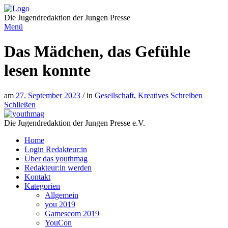
Direkt
zum
Die Jugendredaktion der Jungen Presse
Inhalt
Menü
Das Mädchen, das Gefühle
lesen konnte
am
27. September 2023
/ in
Gesellschaft
,
Kreatives Schreiben
Schließen
Die Jugendredaktion der Jungen Presse e.V.
Home
Login Redakteur:in
Über das youthmag
Redakteur:in werden
Kontakt
Kategorien
Allgemein
you 2019
Gamescom 2019
YouCon