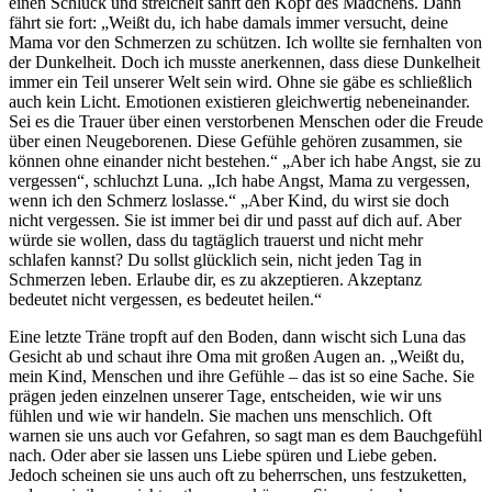
einen Schluck und streichelt sanft den Kopf des Mädchens. Dann
fährt sie fort: „Weißt du, ich habe damals immer versucht, deine
Mama vor den Schmerzen zu schützen. Ich wollte sie fernhalten von
der Dunkelheit. Doch ich musste anerkennen, dass diese Dunkelheit
immer ein Teil unserer Welt sein wird. Ohne sie gäbe es schließlich
auch kein Licht. Emotionen existieren gleichwertig nebeneinander.
Sei es die Trauer über einen verstorbenen Menschen oder die Freude
über einen Neugeborenen. Diese Gefühle gehören zusammen, sie
können ohne einander nicht bestehen.“ „Aber ich habe Angst, sie zu
vergessen“, schluchzt Luna. „Ich habe Angst, Mama zu vergessen,
wenn ich den Schmerz loslasse.“ „Aber Kind, du wirst sie doch
nicht vergessen. Sie ist immer bei dir und passt auf dich auf. Aber
würde sie wollen, dass du tagtäglich trauerst und nicht mehr
schlafen kannst? Du sollst glücklich sein, nicht jeden Tag in
Schmerzen leben. Erlaube dir, es zu akzeptieren. Akzeptanz
bedeutet nicht vergessen, es bedeutet heilen.“
Eine letzte Träne tropft auf den Boden, dann wischt sich Luna das
Gesicht ab und schaut ihre Oma mit großen Augen an. „Weißt du,
mein Kind, Menschen und ihre Gefühle – das ist so eine Sache. Sie
prägen jeden einzelnen unserer Tage, entscheiden, wie wir uns
fühlen und wie wir handeln. Sie machen uns menschlich. Oft
warnen sie uns auch vor Gefahren, so sagt man es dem Bauchgefühl
nach. Oder aber sie lassen uns Liebe spüren und Liebe geben.
Jedoch scheinen sie uns auch oft zu beherrschen, uns festzuketten,