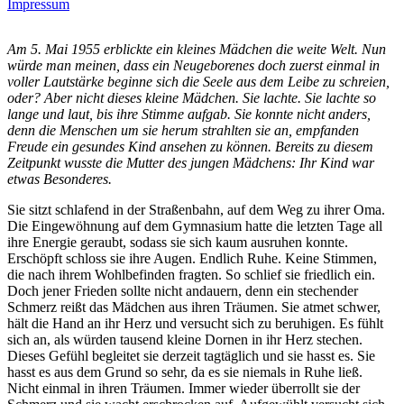
Impressum
Am 5. Mai 1955 erblickte ein kleines Mädchen die weite Welt. Nun
würde man meinen, dass ein Neugeborenes doch zuerst einmal in
voller Lautstärke beginne sich die Seele aus dem Leibe zu schreien,
oder? Aber nicht dieses kleine Mädchen. Sie lachte. Sie lachte so
lange und laut, bis ihre Stimme aufgab. Sie konnte nicht anders,
denn die Menschen um sie herum strahlten sie an, empfanden
Freude ein gesundes Kind ansehen zu können. Bereits zu diesem
Zeitpunkt wusste die Mutter des jungen Mädchens: Ihr Kind war
etwas Besonderes.
Sie sitzt schlafend in der Straßenbahn, auf dem Weg zu ihrer Oma.
Die Eingewöhnung auf dem Gymnasium hatte die letzten Tage all
ihre Energie geraubt, sodass sie sich kaum ausruhen konnte.
Erschöpft schloss sie ihre Augen. Endlich Ruhe. Keine Stimmen,
die nach ihrem Wohlbefinden fragten. So schlief sie friedlich ein.
Doch jener Frieden sollte nicht andauern, denn ein stechender
Schmerz reißt das Mädchen aus ihren Träumen. Sie atmet schwer,
hält die Hand an ihr Herz und versucht sich zu beruhigen. Es fühlt
sich an, als würden tausend kleine Dornen in ihr Herz stechen.
Dieses Gefühl begleitet sie derzeit tagtäglich und sie hasst es. Sie
hasst es aus dem Grund so sehr, da es sie niemals in Ruhe ließ.
Nicht einmal in ihren Träumen. Immer wieder überrollt sie der