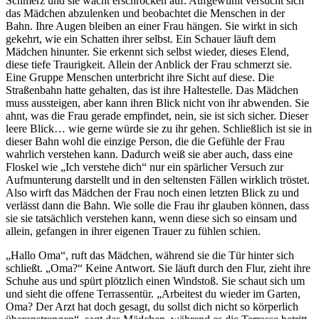
Schmerz und sie wacht erschrocken auf. Aufgewühlt versucht sich
das Mädchen abzulenken und beobachtet die Menschen in der
Bahn. Ihre Augen bleiben an einer Frau hängen. Sie wirkt in sich
gekehrt, wie ein Schatten ihrer selbst. Ein Schauer läuft dem
Mädchen hinunter. Sie erkennt sich selbst wieder, dieses Elend,
diese tiefe Traurigkeit. Allein der Anblick der Frau schmerzt sie.
Eine Gruppe Menschen unterbricht ihre Sicht auf diese. Die
Straßenbahn hatte gehalten, das ist ihre Haltestelle. Das Mädchen
muss aussteigen, aber kann ihren Blick nicht von ihr abwenden. Sie
ahnt, was die Frau gerade empfindet, nein, sie ist sich sicher. Dieser
leere Blick… wie gerne würde sie zu ihr gehen. Schließlich ist sie in
dieser Bahn wohl die einzige Person, die die Gefühle der Frau
wahrlich verstehen kann. Dadurch weiß sie aber auch, dass eine
Floskel wie „Ich verstehe dich“ nur ein spärlicher Versuch zur
Aufmunterung darstellt und in den seltensten Fällen wirklich tröstet.
Also wirft das Mädchen der Frau noch einen letzten Blick zu und
verlässt dann die Bahn. Wie solle die Frau ihr glauben können, dass
sie sie tatsächlich verstehen kann, wenn diese sich so einsam und
allein, gefangen in ihrer eigenen Trauer zu fühlen schien.
„Hallo Oma“, ruft das Mädchen, während sie die Tür hinter sich
schließt. „Oma?“ Keine Antwort. Sie läuft durch den Flur, zieht ihre
Schuhe aus und spürt plötzlich einen Windstoß. Sie schaut sich um
und sieht die offene Terrassentür. „Arbeitest du wieder im Garten,
Oma? Der Arzt hat doch gesagt, du sollst dich nicht so körperlich