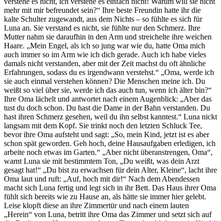
verstehe es nicht, ich verstehe es einfach nicht! Warum will sie nicht
mehr mit mir befreundet sein?“ Ihre beste Freundin hatte ihr die
kalte Schulter zugewandt, aus dem Nichts – so fühlte es sich für
Luna an. Sie verstand es nicht, sie fühlte nur den Schmerz. Ihre
Mutter nahm sie daraufhin in den Arm und streichelte ihre weichen
Haare. „Mein Engel, als ich so jung war wie du, hatte Oma mich
auch immer so im Arm wie ich dich gerade. Auch ich habe vieles
damals nicht verstanden, aber mit der Zeit machst du oft ähnliche
Erfahrungen, sodass du es irgendwann verstehst.“ „Oma, werde ich
sie auch einmal verstehen können? Die Menschen meine ich. Du
weißt so viel über sie, werde ich das auch tun, wenn ich älter bin?“
Ihre Oma lächelt und antwortet nach einem Augenblick: „Aber das
tust du doch schon. Du hast die Dame in der Bahn verstanden. Du
hast ihren Schmerz gesehen, weil du ihn selbst kanntest.“ Luna nickt
langsam mit dem Kopf. Sie trinkt noch den letzten Schluck Tee,
bevor ihre Oma aufsteht und sagt: „So, mein Kind, jetzt ist es aber
schon spät geworden. Geh hoch, deine Hausaufgaben erledigen, ich
arbeite noch etwas im Garten.“ „Aber nicht überanstrengen, Oma“,
warnt Luna sie mit bestimmtem Ton, „Du weißt, was dein Arzt
gesagt hat!“ „Du bist zu erwachsen für dein Alter, Kleine“, lacht ihre
Oma laut und ruft: „Auf, hoch mit dir!“ Nach dem Abendessen
macht sich Luna fertig und legt sich in ihr Bett. Das Haus ihrer Oma
fühlt sich bereits wie zu Hause an, als hätte sie immer hier gelebt.
Leise klopft diese an ihre Zimmertür und nach einem lauten
„Herein“ von Luna, betritt ihre Oma das Zimmer und setzt sich auf