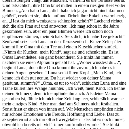
überanstrengen“, sagt das Mädchen, während es die Terrasse betritt.
Und tatsächlich, ihre Oma kniet mitten in einem riesigen Beet voller
Blumen. „Ach hallo Luna, dich habe ich ja gar nicht hineinkommen
gehört“, erwidert sie, blickt auf und lächelt ihre Enkelin warmherzig
an. „Hast du mich wenigstens schimpfen gehört?“ Lachend richtet
sich die alte Frau auf und antwortet: „Ich mag schon in die Jahre
gekommen sein, aber ein paar Blumen werde ich schon noch
einpflanzen können, mein Schatz. Setz dich, ich habe Tee gekocht.“
Seufzend setzt sich Luna an den Terrassentisch. Kurze Zeit später
kommt ihre Oma mit dem Tee und einem Kirschkuchen zurück.
„Nimm dir Kuchen, mein Kind“, sagt sie und schenkt ein. Es ist
Omas Lavendeltee, ein ganz besonderer. Sie trinkt ihn immer,
nachdem sie einen Alptraum gehabt hat. „Woher wusstest du…“,
beginnt Luna, doch ihre Oma kommt ihr zuvor: „Ich habe es in
deinen Augen gesehen.“ Luna senkt ihren Kopf. „Mein Kind, ich
kenne ich dich gut genug. Du hast wieder von deiner Mama
geträumt, stimmt‘s?“ „Oma, es tut so weh“, schluchzt Luna und eine
Träne kullert ihre Wange hinunter. „Ich weiß, mein Kind. Ich kenne
deinen Schmerz, denn ich empfinde ihn auch. Als deine Mama
gestorben ist, fühlte ich mich eine Zeit lang leer, schließlich war sie
mein einziges Kind. Aber man darf am Schmerz nicht festhalten.
Sonst frisst er einen von innen auf. Wir Menschen empfinden nicht
nur schöne Emotionen wie Freude, Hoffnung und Liebe. Das zu
akzeptieren ist auch mir oft schwergefallen – das tut es noch immer,
obwohl ich bereits mit viel Trauer konfrontiert wurde.“ Sie trinkt