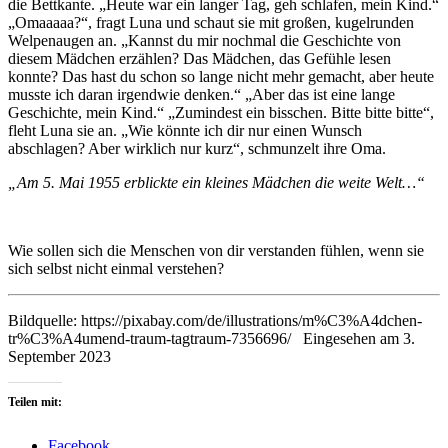
die Bettkante. „Heute war ein langer Tag, geh schlafen, mein Kind.“
„Omaaaaa?“, fragt Luna und schaut sie mit großen, kugelrunden
Welpenaugen an. „Kannst du mir nochmal die Geschichte von
diesem Mädchen erzählen? Das Mädchen, das Gefühle lesen
konnte? Das hast du schon so lange nicht mehr gemacht, aber heute
musste ich daran irgendwie denken.“ „Aber das ist eine lange
Geschichte, mein Kind.“ „Zumindest ein bisschen. Bitte bitte bitte“,
fleht Luna sie an. „Wie könnte ich dir nur einen Wunsch
abschlagen? Aber wirklich nur kurz“, schmunzelt ihre Oma.
„Am 5. Mai 1955 erblickte ein kleines Mädchen die weite Welt…“
Wie sollen sich die Menschen von dir verstanden fühlen, wenn sie
sich selbst nicht einmal verstehen?
Bildquelle: https://pixabay.com/de/illustrations/m%C3%A4dchen-
tr%C3%A4umend-traum-tagtraum-7356696/ Eingesehen am 3.
September 2023
Teilen mit:
Facebook