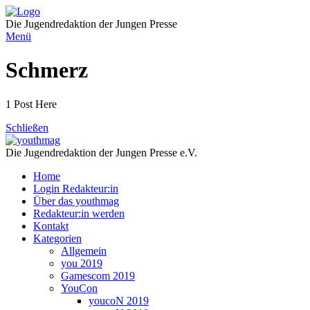
Direkt
zum
Die Jugendredaktion der Jungen Presse
Inhalt
Menü
Schmerz
1 Post Here
Schließen
Die Jugendredaktion der Jungen Presse e.V.
Home
Login Redakteur:in
Über das youthmag
Redakteur:in werden
Kontakt
Kategorien
Allgemein
you 2019
Gamescom 2019
YouCon
youcoN 2019