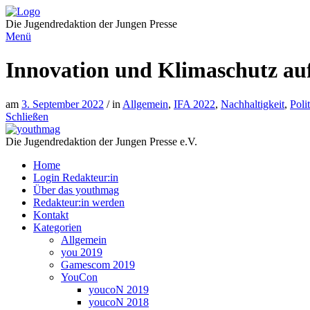
Direkt
zum
Die Jugendredaktion der Jungen Presse
Inhalt
Menü
Innovation und Klimaschutz au
am
3. September 2022
/ in
Allgemein
,
IFA 2022
,
Nachhaltigkeit
,
Poli
Schließen
Die Jugendredaktion der Jungen Presse e.V.
Home
Login Redakteur:in
Über das youthmag
Redakteur:in werden
Kontakt
Kategorien
Allgemein
you 2019
Gamescom 2019
YouCon
youcoN 2019
youcoN 2018