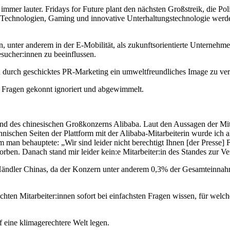
mmer lauter. Fridays for Future plant den nächsten Großstreik, die P
te Technologien, Gaming und innovative Unterhaltungstechnologie werden
, unter anderem in der E-Mobilität, als zukunftsorientierte Unternehm
sucher:innen zu beeinflussen.
 durch geschicktes PR-Marketing ein umweltfreundliches Image zu ver
 Fragen gekonnt ignoriert und abgewimmelt.
and des chinesischen Großkonzerns Alibaba. Laut den Aussagen der Mit
schen Seiten der Plattform mit der Alibaba-Mitarbeiterin wurde ich als
n behauptete: „Wir sind leider nicht berechtigt Ihnen [der Presse] 
orben. Danach stand mir leider kein:e Mitarbeiter:in des Standes zur V
Händler Chinas, da der Konzern unter anderem 0,3% der Gesamteinnahme
chten Mitarbeiter:innen sofort bei einfachsten Fragen wissen, für wel
 eine klimagerechtere Welt legen.