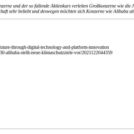
erne und der so fallende Aktienkurs verleiten Großkonzerne wie die A
aft sehr beliebt und deswegen möchten sich Konzerne wie Alibaba als 
-future-through-digital-technology-and-platform-innovation
2030-alibaba-stellt-neue-klimaschutzziele-vor/2021122044359