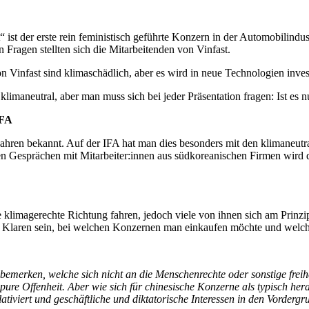
 ist der erste rein feministisch geführte Konzern in der Automobilindus
 Fragen stellten sich die Mitarbeitenden von Vinfast.
Vinfast sind klimaschädlich, aber es wird in neue Technologien investi
 klimaneutral, aber man muss sich bei jeder Präsentation fragen: Ist es
IFA
Jahren bekannt. Auf der IFA hat man dies besonders mit den klimaneutr
n Gesprächen mit Mitarbeiter:innen aus südkoreanischen Firmen wird d
limagerechte Richtung fahren, jedoch viele von ihnen sich am Prinzi
m Klaren sein, bei welchen Konzernen man einkaufen möchte und welch
emerken, welche sich nicht an die Menschenrechte oder sonstige freih
pure Offenheit. Aber wie sich für chinesische Konzerne als typisch her
iviert und geschäftliche und diktatorische Interessen in den Vordergru