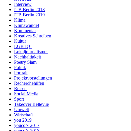
Interview
ITB Berlin 2018
ITB Berlin 2019
Klima
Klimawandel
Kommentar
Kreatives Schreiben
Kultur
LGBTQI
Lokaljournalismus
Nachhaltigkeit
Poetry Slam
Politik
Portrait
Projektvorstellungen
Recherchehilfen
Reisen
Social Media
Sport
Takeover Bellevue
Umwelt
Wirtschaft
you 2019
youcoN 2017
youcoN 2018