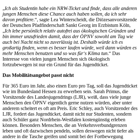
„
Ich als Studentin habe ein NRW-Ticket und finde, dass alle anderen
jungen Menschen diese Chance auch haben sollen, da ich sehr
davon profitiere
.“, sagte Lea Winterscheidt, die Diözesanvorsitzende
der Deutschen Pfadfinderschaft Sankt Georg im Erzbistum Köln,
„
Ich lebe persönlich relativ autofrei aus ökologischen Gründen und
bin immer unzufrieden damit, dass der ÖPNV sowohl am Tag wie
auch bei Nacht nicht so zuverlässig ist. Deshalb würde ich es
großartig finden, wenn es besser laufen würde, weil dann würden es
mehr Menschen benutzen und so was für‘s Klima tun
.“ Das
Interesse von vielen jungen Menschen sich ökologisch
fortzubewegen ist nur ein Grund für das Jugendticket.
Das Mobilitätsangebot passt nicht
Für 365 Euro im Jahr, also einen Euro pro Tag, soll das Jugendticket
wie im Bundesland Hessen zu erwerben sein. Sarah Primus, die
Vorsitzende des Landesjugendrings (LJR), weiß, dass viele junge
Menschen den ÖPNV eigentlich gerne nutzen würden, aber unter
anderem scheitert es oft am Preis. Eric Schley, auch Vorsitzender des
LJR, fordert das Jugendticket, damit nicht nur Studenten, sondern
auch Schüler ganz Nordrhein-Westfalen kostengünstig erleben
können. Besonders Menschen, die an Verkehrsverbundgrenzen
leben und oft dazwischen pendeln, sollen deswegen nicht tiefer als
andere in die Tasche greifen und somit bei der Fortbewegung