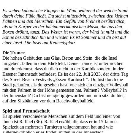
Es wehen kubanische Flaggen im Wind, während der weiche Sand
durch deine Füße fließt. Du stehst mittendrin, zwischen den kleinen
Palmen und den Menschen. Ein Gefühl von
Freiheit berührt dich,
als dein Körper zu der lateinamerikanischen Musik, die aus den
Boxen dröhnt, tanzt. Das Wetter ist warm, der Wind ist mild und die
Sonne besucht dich hin und
wieder. Es ist Sommer und du bist auf
einer Insel. Die Insel am Kennedyplatz.
Die Trance
Die hohen Gebäuden aus Glas, Beton und Stein, die die Insel
umgeben, fallen in dein Blickfeld. Deine Trance ist unterbrochen
und du erkennst, dass du dich nicht in der Karibik sondern in der
Essener Innenstadt befindest. Es ist der 22. Juli 2023, der dritte Tag
des Street-Beach-Festivals ,,Essen Karibisch’’. Du bist durch die
Stadt gelaufen, als du gesehen hast, wie sich ein einziger Volleyball
mit den Palmen in der Höhe gemessen hat. Palmen? Volleyball? In
der Innenstadt? Du bist neugierig geworden und nun sitzt du hier,
auf den Sitzbänken vor dem Beachvolleyballfeld.
Spiel und Freundschaft
Es spielen verschiedene Menschen auf dem Feld und einer von
ihnen ist Raffael (36). Raffael erzählt dir, dass er in 15 Jahren
Spielzeit an mehreren Turnieren teilgenommen hat und wie
außergewöhnlich er es findet, mitten in der Innenstadt