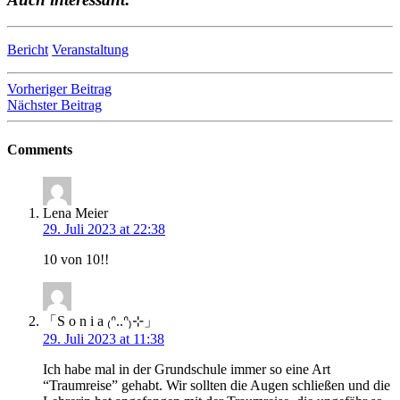
Bericht
Veranstaltung
Beitragsnavigation
Vorheriger Beitrag
Nächster Beitrag
Comments
Lena Meier
29. Juli 2023 at 22:38
10 von 10!!
「S o n i a ₍ᐢ..ᐢ₎⊹」
29. Juli 2023 at 11:38
Ich habe mal in der Grundschule immer so eine Art
“Traumreise” gehabt. Wir sollten die Augen schließen und die