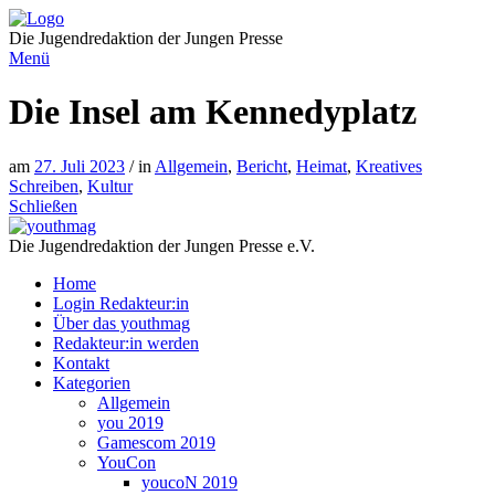
Direkt
zum
Die Jugendredaktion der Jungen Presse
Inhalt
Menü
Die Insel am Kennedyplatz
am
27. Juli 2023
/ in
Allgemein
,
Bericht
,
Heimat
,
Kreatives
Schreiben
,
Kultur
Schließen
Die Jugendredaktion der Jungen Presse e.V.
Home
Login Redakteur:in
Über das youthmag
Redakteur:in werden
Kontakt
Kategorien
Allgemein
you 2019
Gamescom 2019
YouCon
youcoN 2019