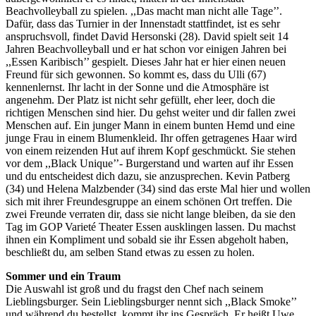
Beachvolleyball zu spielen. ,,Das macht man nicht alle Tage’’.
Dafür, dass das Turnier in der Innenstadt stattfindet, ist es sehr
anspruchsvoll, findet David Hersonski (28). David spielt seit 14
Jahren Beachvolleyball und er hat schon vor einigen Jahren bei
,,Essen Karibisch’’ gespielt. Dieses Jahr hat er hier einen neuen
Freund für sich gewonnen. So kommt es, dass du Ulli (67)
kennenlernst. Ihr lacht in der Sonne und die Atmosphäre ist
angenehm. Der Platz ist nicht sehr gefüllt, eher leer, doch die
richtigen Menschen sind hier. Du gehst weiter und dir fallen zwei
Menschen auf. Ein junger Mann in einem bunten Hemd und eine
junge Frau in einem Blumenkleid. Ihr offen getragenes Haar wird
von einem reizenden Hut auf ihrem Kopf geschmückt. Sie stehen
vor dem ,,Black Unique’’- Burgerstand und warten auf ihr Essen
und du entscheidest dich dazu, sie anzusprechen. Kevin Patberg
(34) und Helena Malzbender (34) sind das erste Mal hier und wollen
sich mit ihrer Freundesgruppe an einem schönen Ort treffen. Die
zwei Freunde verraten dir, dass sie nicht lange bleiben, da sie den
Tag im GOP Varieté Theater Essen ausklingen lassen. Du machst
ihnen ein Kompliment und sobald sie ihr Essen abgeholt haben,
beschließt du, am selben Stand etwas zu essen zu holen.
Sommer und ein Traum
Die Auswahl ist groß und du fragst den Chef nach seinem
Lieblingsburger. Sein Lieblingsburger nennt sich ,,Black Smoke’’
und während du bestellst, kommt ihr ins Gespräch. Er heißt Uwe