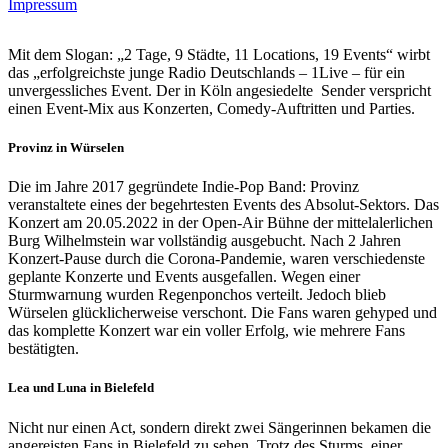
Impressum
Mit dem Slogan: „2 Tage, 9 Städte, 11 Locations, 19 Events“ wirbt
das „erfolgreichste junge Radio Deutschlands – 1Live – für ein
unvergessliches Event. Der in Köln angesiedelte Sender verspricht
einen Event-Mix aus Konzerten, Comedy-Auftritten und Parties.
Provinz in Würselen
Die im Jahre 2017 gegründete Indie-Pop Band: Provinz
veranstaltete eines der begehrtesten Events des Absolut-Sektors. Das
Konzert am 20.05.2022 in der Open-Air Bühne der mittelalerlichen
Burg Wilhelmstein war vollständig ausgebucht. Nach 2 Jahren
Konzert-Pause durch die Corona-Pandemie, waren verschiedenste
geplante Konzerte und Events ausgefallen. Wegen einer
Sturmwarnung wurden Regenponchos verteilt. Jedoch blieb
Würselen glücklicherweise verschont. Die Fans waren gehyped und
das komplette Konzert war ein voller Erfolg, wie mehrere Fans
bestätigten.
Lea und Luna in Bielefeld
Nicht nur einen Act, sondern direkt zwei Sängerinnen bekamen die
angereisten Fans in Bielefeld zu sehen. Trotz des Sturms, einer