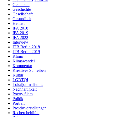
Gedenken
Geschichte
Gesellschaft
Gesundheit
Heimat
IFA 2018
IFA 2019
IFA 2022
Interview
ITB Berlin 2018
ITB Berlin 2019
Klima
Klimawandel
Kommentar
Kreatives Schreiben
Kultur
LGBTQI
Lokaljournalismus
Nachhaltigkeit
Poetry Slam
Politik
Portrait
Projektvorstellungen
Recherchehilfen