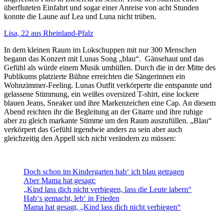
überfluteten Einfahrt und sogar einer Anreise von acht Stunden
konnte die Laune auf Lea und Luna nicht trüben.
Lisa, 22 aus Rheinland-Pfalz
In dem kleinen Raum im Lokschuppen mit nur 300 Menschen
begann das Konzert mit Lunas Song „blau“. Gänsehaut und das
Gefühl als würde einem Musik umhüllen. Durch die in der Mitte des
Publikums platzierte Bühne erreichten die Sängerinnen ein
Wohnzimmer-Feeling. Lunas Outfit verkörperte die entspannte und
gelassene Stimmung, ein weißes oversized T-shirt, eine lockere
blauen Jeans, Sneaker und ihre Markenzeichen eine Cap. An diesem
Abend reichten ihr die Begleitung an der Gitarre und ihre ruhige
aber zu gleich markante Stimme um den Raum auszufüllen. „Blau“
verkörpert das Gefühl irgendwie anders zu sein aber auch
gleichzeitig den Appell sich nicht verändern zu müssen:
Doch schon im Kindergarten hab‘ ich blau getragen
Aber Mama hat gesagt:
„Kind lass dich nicht verbiegen, lass die Leute labern“
Hab‘s gemacht, leb‘ in Frieden
Mama hat gesagt, „Kind lass dich nicht verbiegen“