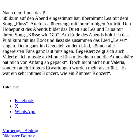
Nach dem Luna das P
ublikum auf den Abend eingestimmt hat, übernimmt Lea mit dem
Song „Fluss“. Auch Lea überzeugt mit ihrem ruhigen Auftritt. Den
Höhepunkt des Abends bildet das Duett aus Lea und Luna mit
ihrem Song „Küsse wie Gift“. Am Ende des Abends holt Lea das
Publikum mit ins Boot und lässt sie zusammen das Lied „Leiser“
singen. Denn ganz im Gegenteil zu dem Lied, können alle
angereisten Fans ganz laut mitsingen. Begeistert zeigt sich auch
Valeria: „Ich musste ab Minute Eins mitweinen und die Atmosphäre
hat mich von Anfang an gepackt“. Doch nicht nicht nur Valeria,
sondern auch Holgers Erwartungen wurden mehr als erfüllt. „Es
war ein sehr intimes Konzert, wie ein Zimmer-Konzert“.
Teilen mit:
Facebook
X
WhatsApp
Beitragsnavigation
Vorheriger Beitrag
Nächster Beitrag