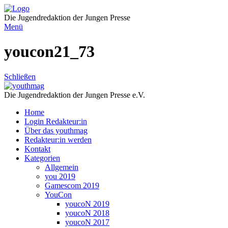
Direkt
zum
Die Jugendredaktion der Jungen Presse
Inhalt
Menü
youcon21_73
Schließen
Die Jugendredaktion der Jungen Presse e.V.
Home
Login Redakteur:in
Über das youthmag
Redakteur:in werden
Kontakt
Kategorien
Allgemein
you 2019
Gamescom 2019
YouCon
youcoN 2019
youcoN 2018
youcoN 2017