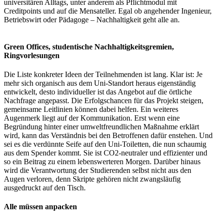
universitären Alltags, unter anderem als Pflichtmodul mit
Creditpoints und auf die Mensateller. Egal ob angehender Ingenieur,
Betriebswirt oder Pädagoge – Nachhaltigkeit geht alle an.
Green Offices, studentische Nachhaltigkeitsgremien,
Ringvorlesungen
Die Liste konkreter Ideen der Teilnehmenden ist lang. Klar ist: Je
mehr sich organisch aus dem Uni-Standort heraus eigenständig
entwickelt, desto individueller ist das Angebot auf die örtliche
Nachfrage angepasst. Die Erfolgschancen für das Projekt steigen,
gemeinsame Leitlinien können dabei helfen. Ein weiteres
Augenmerk liegt auf der Kommunikation. Erst wenn eine
Begründung hinter einer umweltfreundlichen Maßnahme erklärt
wird, kann das Verständnis bei den Betroffenen dafür enstehen. Und
sei es die verdünnte Seife auf den Uni-Toiletten, die nun schaumig
aus dem Spender kommt. Sie ist CO2-neutraler und effizienter und
so ein Beitrag zu einem lebenswerteren Morgen. Darüber hinaus
wird die Verantwortung der Studierenden selbst nicht aus den
Augen verloren, denn Skripte gehören nicht zwangsläufig
ausgedruckt auf den Tisch.
Alle müssen anpacken