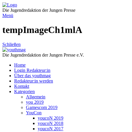
Direkt
zum
Die Jugendredaktion der Jungen Presse
Inhalt
Menü
tempImageCh1mlA
Schließen
Die Jugendredaktion der Jungen Presse e.V.
Home
Login Redakteur:in
Über das youthmag
Redakteur:in werden
Kontakt
Kategorien
Allgemein
you 2019
Gamescom 2019
YouCon
youcoN 2019
youcoN 2018
youcoN 2017