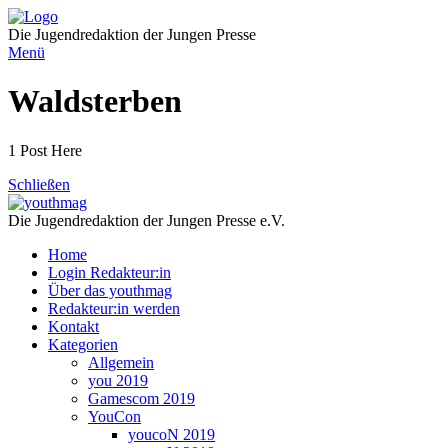
Direkt
zum
Die Jugendredaktion der Jungen Presse
Inhalt
Menü
Waldsterben
1 Post Here
Schließen
Die Jugendredaktion der Jungen Presse e.V.
Home
Login Redakteur:in
Über das youthmag
Redakteur:in werden
Kontakt
Kategorien
Allgemein
you 2019
Gamescom 2019
YouCon
youcoN 2019