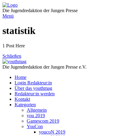
Direkt
zum
Die Jugendredaktion der Jungen Presse
Inhalt
Menü
statistik
1 Post Here
Schließen
Die Jugendredaktion der Jungen Presse e.V.
Home
Login Redakteur:in
Über das youthmag
Redakteur:in werden
Kontakt
Kategorien
Allgemein
you 2019
Gamescom 2019
YouCon
youcoN 2019