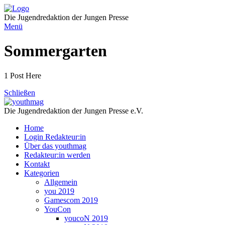
Direkt
zum
Die Jugendredaktion der Jungen Presse
Inhalt
Menü
Sommergarten
1 Post Here
Schließen
Die Jugendredaktion der Jungen Presse e.V.
Home
Login Redakteur:in
Über das youthmag
Redakteur:in werden
Kontakt
Kategorien
Allgemein
you 2019
Gamescom 2019
YouCon
youcoN 2019