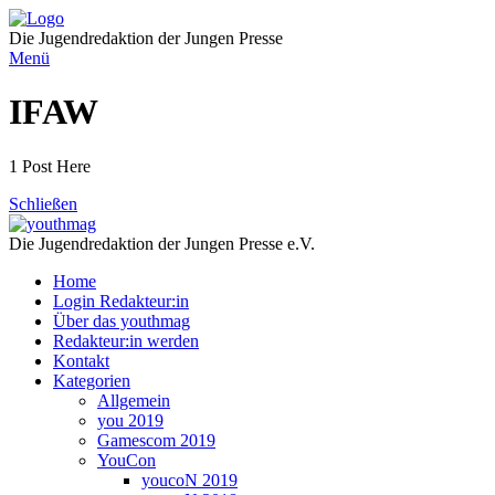
Direkt
zum
Die Jugendredaktion der Jungen Presse
Inhalt
Menü
IFAW
1 Post Here
Schließen
Die Jugendredaktion der Jungen Presse e.V.
Home
Login Redakteur:in
Über das youthmag
Redakteur:in werden
Kontakt
Kategorien
Allgemein
you 2019
Gamescom 2019
YouCon
youcoN 2019