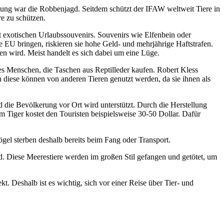
ndung war die Robbenjagd. Seitdem schützt der IFAW weltweit Tiere in
re zu schützen.
it exotischen Urlaubssouvenirs. Souvenirs wie Elfenbein oder
e EU bringen, riskieren sie hohe Geld- und mehrjährige Haftstrafen.
ßen wird. Meist handelt es sich dabei um eine Lüge.
bt es Menschen, die Taschen aus Reptilleder kaufen. Robert Kless
n diese können von anderen Tieren genutzt werden, da sie ihnen als
d die Bevölkerung vor Ort wird unterstützt. Durch die Herstellung
m Tiger kostet den Touristen beispielsweise 30-50 Dollar. Dafür
gel sterben deshalb bereits beim Fang oder Transport.
nd. Diese Meerestiere werden im großen Stil gefangen und getötet, um
t. Deshalb ist es wichtig, sich vor einer Reise über Tier- und