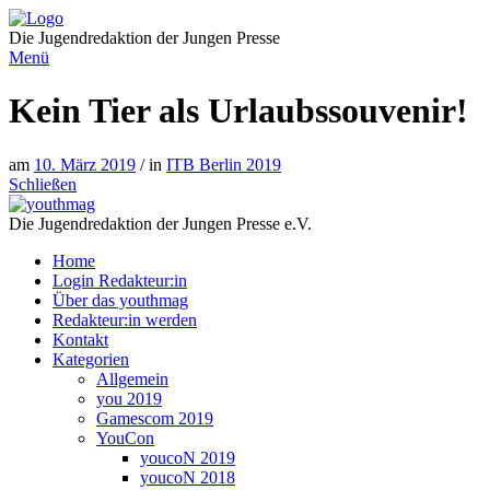
Direkt
zum
Die Jugendredaktion der Jungen Presse
Inhalt
Menü
Kein Tier als Urlaubssouvenir!
am
10. März 2019
/ in
ITB Berlin 2019
Schließen
Die Jugendredaktion der Jungen Presse e.V.
Home
Login Redakteur:in
Über das youthmag
Redakteur:in werden
Kontakt
Kategorien
Allgemein
you 2019
Gamescom 2019
YouCon
youcoN 2019
youcoN 2018