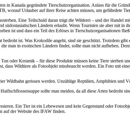
hren in Kanada gegründete Tierschutzorganisation. Anlass für die Grü
ITB, worauf Urlauber auf ihrer Reise achten müssen, um gefährdete Tie
ussterben. Eine Teilschuld daran trägt die Wilderei – und der Handel m
nd südostasiatischen Ländern erlaubt. Wenn Touristen sie aber mit in di
rben ist und dass ein Teil des Erlöses in Tierschutzorganisationen flie
icht bedroht ist. Was Krokodile angeht, sind sie geschützt. Trotzdem gi
 die man in exotischen Ländern findet, sollte man nicht aufheben. Den
ff, Ton oder Keramik – für diese Produkte müssen keine Tiere sterben un
st, dass Wildtiere als Fotoobjekt missbraucht werden. Ein Foto mit eine
freier Wildbahn gerissen werden. Unzählige Reptilien, Amphibien und Vö
 Haifischflossensuppe sollte man meiden, da all diese Arten bedroht si
ssieren. Ein Tier ist ein Lebewesen und kein Gegenstand oder Fotoobjek
n auf der Website des IFAW finden.