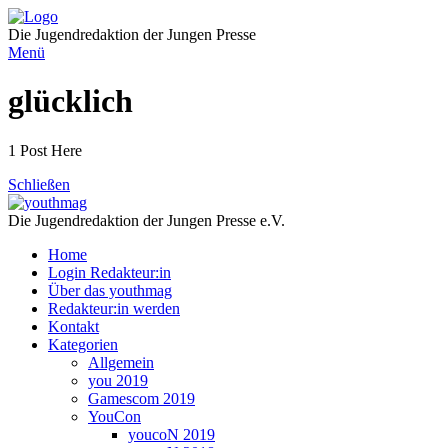
Direkt
zum
Die Jugendredaktion der Jungen Presse
Inhalt
Menü
glücklich
1 Post Here
Schließen
Die Jugendredaktion der Jungen Presse e.V.
Home
Login Redakteur:in
Über das youthmag
Redakteur:in werden
Kontakt
Kategorien
Allgemein
you 2019
Gamescom 2019
YouCon
youcoN 2019