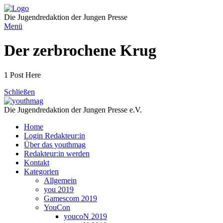
Direkt
zum
Die Jugendredaktion der Jungen Presse
Inhalt
Menü
Der zerbrochene Krug
1 Post Here
Schließen
Die Jugendredaktion der Jungen Presse e.V.
Home
Login Redakteur:in
Über das youthmag
Redakteur:in werden
Kontakt
Kategorien
Allgemein
you 2019
Gamescom 2019
YouCon
youcoN 2019