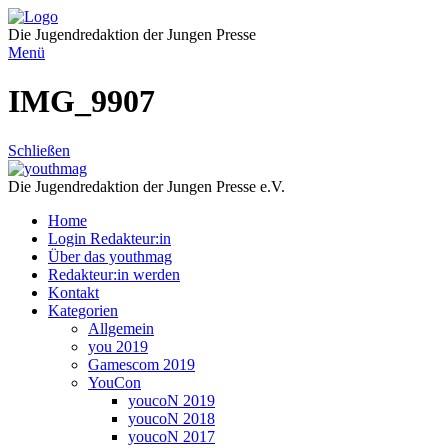
Direkt
zum
Die Jugendredaktion der Jungen Presse
Inhalt
Menü
IMG_9907
Schließen
Die Jugendredaktion der Jungen Presse e.V.
Home
Login Redakteur:in
Über das youthmag
Redakteur:in werden
Kontakt
Kategorien
Allgemein
you 2019
Gamescom 2019
YouCon
youcoN 2019
youcoN 2018
youcoN 2017