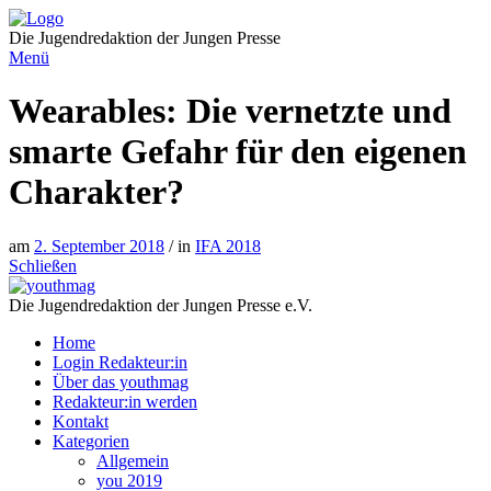
Direkt
zum
Die Jugendredaktion der Jungen Presse
Inhalt
Menü
Wearables: Die vernetzte und
smarte Gefahr für den eigenen
Charakter?
am
2. September 2018
/ in
IFA 2018
Schließen
Die Jugendredaktion der Jungen Presse e.V.
Home
Login Redakteur:in
Über das youthmag
Redakteur:in werden
Kontakt
Kategorien
Allgemein
you 2019