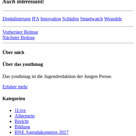
Auch interessant:
Digitalisierung
IFA
Innovation
Schlafen
Smartwatch
Wearable
Beitragsnavigation
Vorheriger Beitrag
Nächster Beitrag
Über mich
Über das youthmag
Das youthmag ist die Jugendredaktion der Jungen Presse.
Erfahre mehr
Kategorien
1Live
Allgemein
Bericht
Bildung
BNE Agendakongress 2017