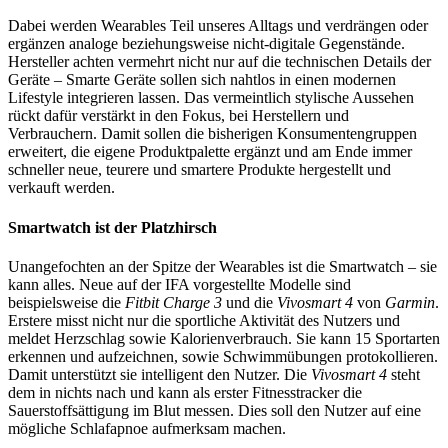
Dabei werden Wearables Teil unseres Alltags und verdrängen oder
ergänzen analoge beziehungsweise nicht-digitale Gegenstände.
Hersteller achten vermehrt nicht nur auf die technischen Details der
Geräte – Smarte Geräte sollen sich nahtlos in einen modernen
Lifestyle integrieren lassen. Das vermeintlich stylische Aussehen
rückt dafür verstärkt in den Fokus, bei Herstellern und
Verbrauchern. Damit sollen die bisherigen Konsumentengruppen
erweitert, die eigene Produktpalette ergänzt und am Ende immer
schneller neue, teurere und smartere Produkte hergestellt und
verkauft werden.
Smartwatch ist der Platzhirsch
Unangefochten an der Spitze der Wearables ist die Smartwatch – sie
kann alles. Neue auf der IFA vorgestellte Modelle sind
beispielsweise die
Fitbit Charge 3
und die
Vivosmart 4
von
Garmin
.
Erstere misst nicht nur die sportliche Aktivität des Nutzers und
meldet Herzschlag sowie Kalorienverbrauch. Sie kann 15 Sportarten
erkennen und aufzeichnen, sowie Schwimmübungen protokollieren.
Damit unterstützt sie intelligent den Nutzer. Die
Vivosmart
4
steht
dem in nichts nach und kann als erster Fitnesstracker die
Sauerstoffsättigung im Blut messen. Dies soll den Nutzer auf eine
mögliche Schlafapnoe aufmerksam machen.