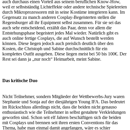
auch durchaus einen Vorteil aus seinem beruflichen Know-How,
weil er selbstständig Lichteffekte oder andere technische Spielereien
durch Mikroprozessoren mit in seine Kostüme integrieren kann. Im
Gegensatz zu manch anderen Cosplay-Begeisterten stellen die
Regensburger all ihr Equipment selbst zusammen. Für sie sei das
auch sehr entscheidend, erzählt das Paar, denn vor allem die
Entstehungsphase begeistert jedes Mal wieder. Natürlich gibt es
auch online fertige Cosplays, die auf Wunsch bestellt werden
können. Diese liegen jedoch auch preislich deutlich über den
Kosten, die Christoph und Sabine durchschnittlich für ein
komplettes Outfit ausgeben. Diese liegen meist bei 50 bis 100€. Der
Rest sei dann ja „nur noch“ Heimarbeit, meint Sabine.
Das kritische Duo
Nicht Teilnehmer, sondern Mitglieder der Wettbewerbs-Jury waren
Stephanie und Sonja auf der diesjährigen Young IFA. Das bedeutet
im Rückschluss allerdings nicht, dass die beiden nicht genauso
enthusiastisch wie die Teilnehmer in selbst gestaltete Verkleidungen
geworfen sind. Schon seit elf Jahren beschäftigen sich die beiden
mit Cosplays und brennen seit ihren ersten Conventions für das
Thema, habe man einmal damit angefangen, wäre es schier