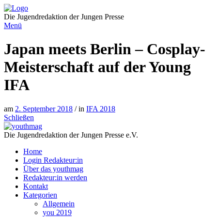
Direkt
zum
Die Jugendredaktion der Jungen Presse
Inhalt
Menü
Japan meets Berlin – Cosplay-
Meisterschaft auf der Young
IFA
am
2. September 2018
/ in
IFA 2018
Schließen
Die Jugendredaktion der Jungen Presse e.V.
Home
Login Redakteur:in
Über das youthmag
Redakteur:in werden
Kontakt
Kategorien
Allgemein
you 2019