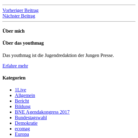
Beitragsnavigation
Vorheriger Beitrag
Nächster Beitrag
Über mich
Über das youthmag
Das youthmag ist die Jugendredaktion der Jungen Presse.
Erfahre mehr
Kategorien
1Live
Allgemein
Bericht
Bildung
BNE Agendakongress 2017
Bundestagswahl
Demokratie
ecomag
Europa