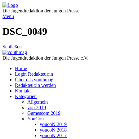
Direkt
zum
Die Jugendredaktion der Jungen Presse
Inhalt
Menü
DSC_0049
Schließen
Die Jugendredaktion der Jungen Presse e.V.
Home
Login Redakteur:in
Über das youthmag
Redakteur:in werden
Kontakt
Kategorien
Allgemein
you 2019
Gamescom 2019
YouCon
youcoN 2019
youcoN 2018
youcoN 2017