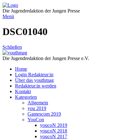
Direkt
zum
Die Jugendredaktion der Jungen Presse
Inhalt
Menü
DSC01040
Schließen
Die Jugendredaktion der Jungen Presse e.V.
Home
Login Redakteur:in
Über das youthmag
Redakteur:in werden
Kontakt
Kategorien
Allgemein
you 2019
Gamescom 2019
YouCon
youcoN 2019
youcoN 2018
youcoN 2017