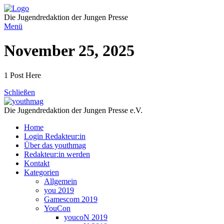
Direkt
zum
Die Jugendredaktion der Jungen Presse
Inhalt
Menü
November 25, 2025
1 Post Here
Schließen
Die Jugendredaktion der Jungen Presse e.V.
Home
Login Redakteur:in
Über das youthmag
Redakteur:in werden
Kontakt
Kategorien
Allgemein
you 2019
Gamescom 2019
YouCon
youcoN 2019