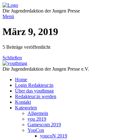
Direkt
zum
Die Jugendredaktion der Jungen Presse
Inhalt
Menü
März 9, 2019
5 Beiträge veröffentlicht
Schließen
Die Jugendredaktion der Jungen Presse e.V.
Home
Login Redakteur:in
Über das youthmag
Redakteur:in werden
Kontakt
Kategorien
Allgemein
you 2019
Gamescom 2019
YouCon
youcoN 2019