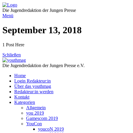
Direkt
zum
Die Jugendredaktion der Jungen Presse
Inhalt
Menü
September 13, 2018
1 Post Here
Schließen
Die Jugendredaktion der Jungen Presse e.V.
Home
Login Redakteur:in
Über das youthmag
Redakteur:in werden
Kontakt
Kategorien
Allgemein
you 2019
Gamescom 2019
YouCon
youcoN 2019