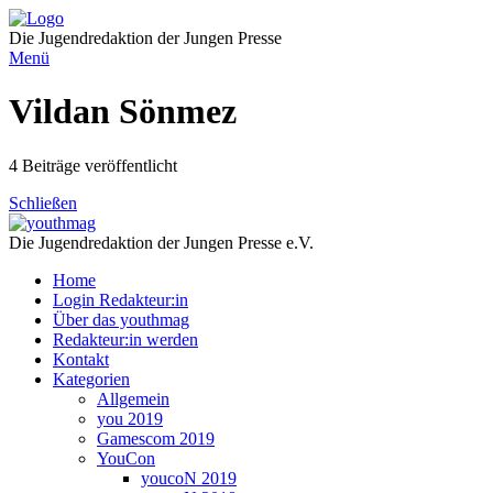
Direkt
zum
Die Jugendredaktion der Jungen Presse
Inhalt
Menü
Vildan Sönmez
4 Beiträge veröffentlicht
Schließen
Die Jugendredaktion der Jungen Presse e.V.
Home
Login Redakteur:in
Über das youthmag
Redakteur:in werden
Kontakt
Kategorien
Allgemein
you 2019
Gamescom 2019
YouCon
youcoN 2019