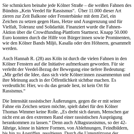
Sie schmücken beinahe jede Kölner Straße – die weißen Fahnen des
Bündnis „Kein Veedel für Rassismus“. Über 11.000 dieser Art
zieren zur Zeit Balkone oder Fensterbänke mit dem Ziel, ein
Zeichen zu setzen gegen Hass, Hetze und Ausgrenzung und für
Vielfalt, Toleranz und Solidarität. Finanziert wurde die Fahnen-
Aktion über die Crowdfunding-Plattform Startnext. Knapp 50.000
Euro konnten durch die Hilfe von Bürger:innen sowie Prominenten,
wie den Kölner Bands Miljö, Kasalla oder den Höhnern, gesammelt
werden.
Auch Hannah R. (28) aus Köln ist durch die vielen Fahnen in den
Kölner Fenstern auf die Initiative aufmerksam geworden. Für sie
verleiht der Veedel-Bezug der Bewegung eine tiefere Bedeutung:
„Mir gefiel die Idee, dass sich viele Kölner:innen zusammentun und
ihre Meinung auch in der Öffentlichkeit sichtbar machen. Es
verdeutlicht: Hier, wo du das gerade liest, ist kein Ort für
Rassismus.“
Die Intensität rassistischer Äußerungen, gegen die er mit seiner
Fahne ein Zeichen setzen möchte, spielt dabei für den Kölner
Thomas Wimmer keine Rolle. „Es dreht sich darum, Menschen gar
nicht erst an den extremen Rand einer rassistischen Ausprägung
herankommen zu lassen.“ Denn auch Alltagsrassismus, so der 42-
Jährige, könne in härtere Formen, von Ablehnungen, Feindbildern,
bis hin zu Angriffen, resultieren. Durch die Unterstützung der