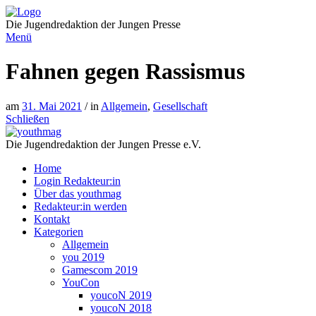
Direkt
zum
Die Jugendredaktion der Jungen Presse
Inhalt
Menü
Fahnen gegen Rassismus
am
31. Mai 2021
/ in
Allgemein
,
Gesellschaft
Schließen
Die Jugendredaktion der Jungen Presse e.V.
Home
Login Redakteur:in
Über das youthmag
Redakteur:in werden
Kontakt
Kategorien
Allgemein
you 2019
Gamescom 2019
YouCon
youcoN 2019
youcoN 2018