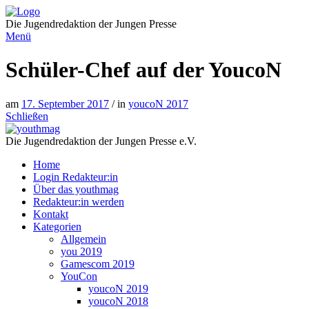
Direkt
zum
Die Jugendredaktion der Jungen Presse
Inhalt
Menü
Schüler-Chef auf der YoucoN
am
17. September 2017
/ in
youcoN 2017
Schließen
Die Jugendredaktion der Jungen Presse e.V.
Home
Login Redakteur:in
Über das youthmag
Redakteur:in werden
Kontakt
Kategorien
Allgemein
you 2019
Gamescom 2019
YouCon
youcoN 2019
youcoN 2018