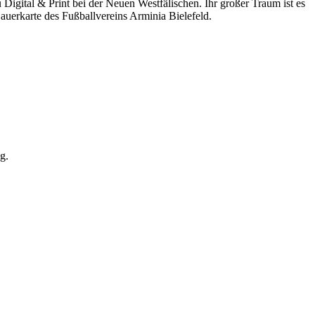
gital & Print bei der Neuen Westfälischen. Ihr großer Traum ist es
 Dauerkarte des Fußballvereins Arminia Bielefeld.
g.