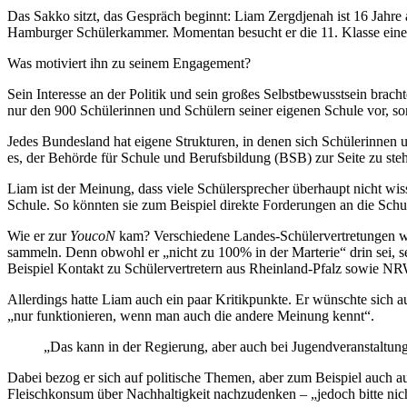
Das Sakko sitzt, das Gespräch beginnt: Liam Zergdjenah ist 16 Jahre 
Hamburger Schülerkammer. Momentan besucht er die 11. Klasse einer S
Was motiviert ihn zu seinem Engagement?
Sein Interesse an der Politik und sein großes Selbstbewusstsein bracht
nur den 900 Schülerinnen und Schülern seiner eigenen Schule vor, 
Jedes Bundesland hat eigene Strukturen, in denen sich Schülerinnen 
es, der Behörde für Schule und Berufsbildung (BSB) zur Seite zu ste
Liam ist der Meinung, dass viele Schülersprecher überhaupt nicht w
Schule. So könnten sie zum Beispiel direkte Forderungen an die Schul
Wie er zur
YoucoN
kam? Verschiedene Landes-Schülervertretungen wur
sammeln. Denn obwohl er „nicht zu 100% in der Marterie“ drin sei, 
Beispiel Kontakt zu Schülervertretern aus Rheinland-Pfalz sowie N
Allerdings hatte Liam auch ein paar Kritikpunkte. Er wünschte sich
„nur funktionieren, wenn man auch die andere Meinung kennt“.
„Das kann in der Regierung, aber auch bei Jugendveranstaltung
Dabei bezog er sich auf politische Themen, aber zum Beispiel auch a
Fleischkonsum über Nachhaltigkeit nachzudenken – „jedoch bitte nic