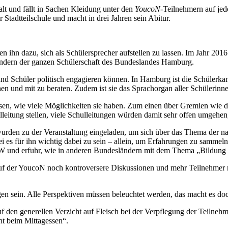
alt und fällt in Sachen Kleidung unter den
YoucoN
-Teilnehmern auf jed
tadtteilschule und macht in drei Jahren sein Abitur.
en ihn dazu, sich als Schülersprecher aufstellen zu lassen. Im Jahr 2016
sondern der ganzen Schülerschaft des Bundeslandes Hamburg.
und Schüler politisch engagieren können. In Hamburg ist die Schülerk
hen und mit zu beraten. Zudem ist sie das Sprachorgan aller Schülerin
issen, wie viele Möglichkeiten sie haben. Zum einen über Gremien wie
leitung stellen, viele Schulleitungen würden damit sehr offen umgehen
den zu der Veranstaltung eingeladen, um sich über das Thema der nach
sei es für ihn wichtig dabei zu sein – allein, um Erfahrungen zu samm
RW und erfuhr, wie in anderen Bundesländern mit dem Thema „Bildung
 auf der YoucoN noch kontroversere Diskussionen und mehr Teilnehmer 
en sein. Alle Perspektiven müssen beleuchtet werden, das macht es doc
uf den generellen Verzicht auf Fleisch bei der Verpflegung der Teilne
ht beim Mittagessen“.