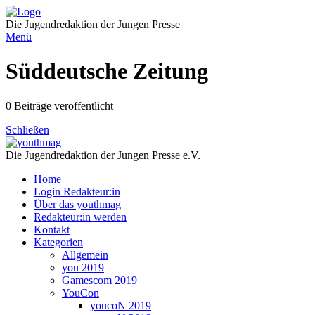
Direkt
zum
Die Jugendredaktion der Jungen Presse
Inhalt
Menü
Süddeutsche Zeitung
0 Beiträge veröffentlicht
Schließen
Die Jugendredaktion der Jungen Presse e.V.
Home
Login Redakteur:in
Über das youthmag
Redakteur:in werden
Kontakt
Kategorien
Allgemein
you 2019
Gamescom 2019
YouCon
youcoN 2019