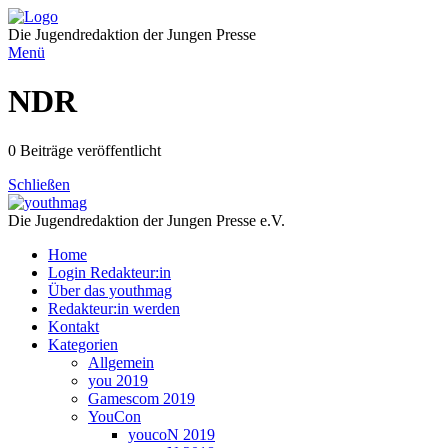
Direkt
zum
Die Jugendredaktion der Jungen Presse
Inhalt
Menü
NDR
0 Beiträge veröffentlicht
Schließen
Die Jugendredaktion der Jungen Presse e.V.
Home
Login Redakteur:in
Über das youthmag
Redakteur:in werden
Kontakt
Kategorien
Allgemein
you 2019
Gamescom 2019
YouCon
youcoN 2019