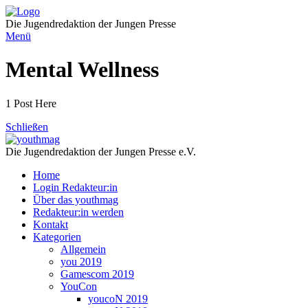
Direkt
zum
Die Jugendredaktion der Jungen Presse
Inhalt
Menü
Mental Wellness
1 Post Here
Schließen
Die Jugendredaktion der Jungen Presse e.V.
Home
Login Redakteur:in
Über das youthmag
Redakteur:in werden
Kontakt
Kategorien
Allgemein
you 2019
Gamescom 2019
YouCon
youcoN 2019