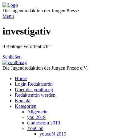
Direkt
zum
Die Jugendredaktion der Jungen Presse
Inhalt
Menü
investigativ
0 Beiträge veröffentlicht
Schließen
Die Jugendredaktion der Jungen Presse e.V.
Home
Login Redakteur:in
Über das youthmag
Redakteur:in werden
Kontakt
Kategorien
Allgemein
you 2019
Gamescom 2019
YouCon
youcoN 2019