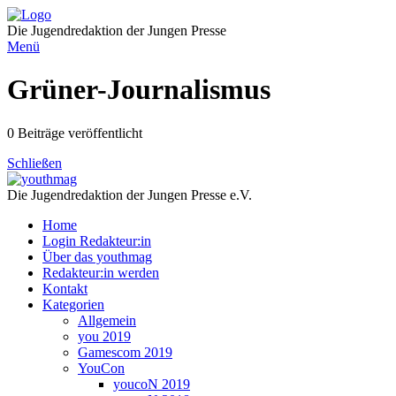
Direkt
zum
Die Jugendredaktion der Jungen Presse
Inhalt
Menü
Grüner-Journalismus
0 Beiträge veröffentlicht
Schließen
Die Jugendredaktion der Jungen Presse e.V.
Home
Login Redakteur:in
Über das youthmag
Redakteur:in werden
Kontakt
Kategorien
Allgemein
you 2019
Gamescom 2019
YouCon
youcoN 2019