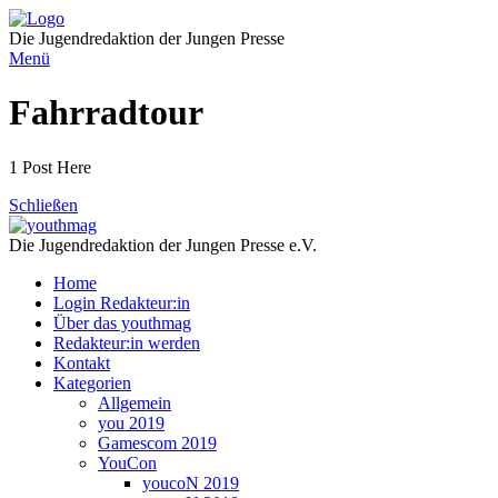
Direkt
zum
Die Jugendredaktion der Jungen Presse
Inhalt
Menü
Fahrradtour
1 Post Here
Schließen
Die Jugendredaktion der Jungen Presse e.V.
Home
Login Redakteur:in
Über das youthmag
Redakteur:in werden
Kontakt
Kategorien
Allgemein
you 2019
Gamescom 2019
YouCon
youcoN 2019