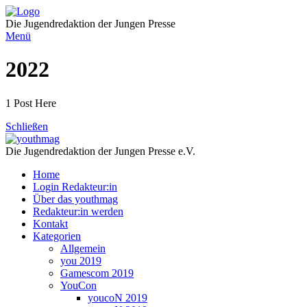
Direkt
zum
Die Jugendredaktion der Jungen Presse
Inhalt
Menü
2022
1 Post Here
Schließen
Die Jugendredaktion der Jungen Presse e.V.
Home
Login Redakteur:in
Über das youthmag
Redakteur:in werden
Kontakt
Kategorien
Allgemein
you 2019
Gamescom 2019
YouCon
youcoN 2019